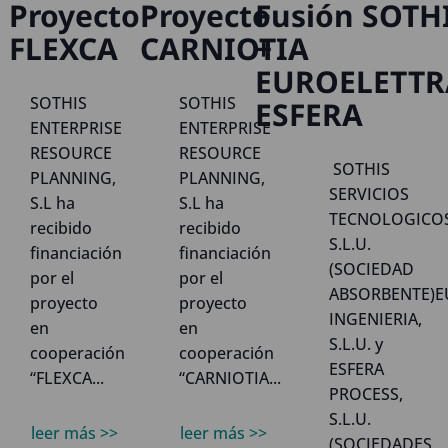
Proyecto
Proyecto
Fusión SOTH
FLEXCA
CARNIOTIA
+
EUROELETTR
SOTHIS
SOTHIS
ESFERA
ENTERPRISE
ENTERPRISE
RESOURCE
RESOURCE
SOTHIS
PLANNING,
PLANNING,
SERVICIOS
S.L ha
S.L ha
TECNOLOGICOS
recibido
recibido
S.L.U.
financiación
financiación
(SOCIEDAD
por el
por el
ABSORBENTE)E
proyecto
proyecto
INGENIERIA,
en
en
S.L.U. y
cooperación
cooperación
ESFERA
“FLEXCA...
“CARNIOTIA...
PROCESS,
S.L.U.
leer más >>
leer más >>
(SOCIEDADES