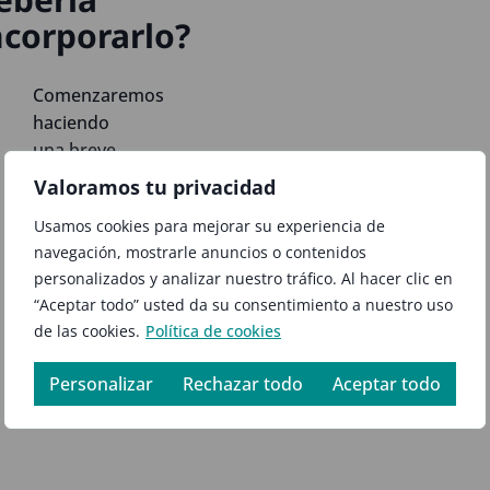
ncorporarlo?
Comenzaremos
haciendo
una breve
introducción
Valoramos tu privacidad
sobre la
Usamos cookies para mejorar su experiencia de
más
navegación, mostrarle anuncios o contenidos
avanzada
personalizados y analizar nuestro tráfico. Al hacer clic en
solución de
“Aceptar todo” usted da su consentimiento a nuestro uso
almacén de
de las cookies.
Política de cookies
datos...
Personalizar
Rechazar todo
Aceptar todo
leer más >>