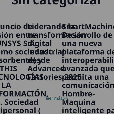
uncio de
Liderando la
SmartMachin
sión entre
transformación
Desarrollo de
NSYS S.A.
digital
una nueva
omo sociedad
industrial
plataforma d
sorbente) y
desde
interoperabil
THIS
Advanced
avanzada qu
CNOLOGÍAS
Factories 2025
permita una
 LA
comunicació
FORMACIÓN,
Hombre-
leer más >>
L. Sociedad
Maquina
ipersonal (
inteligente p