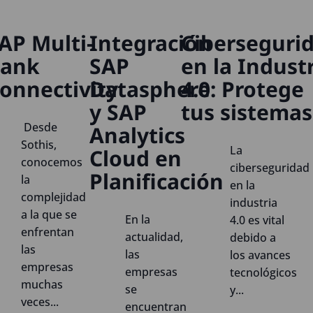
AP Multi-
Integración
Ciberseguri
ank
SAP
en la Indust
onnectivity
Datasphere
4.0: Protege
y SAP
tus sistemas
Desde
Analytics
Sothis,
La
Cloud en
conocemos
ciberseguridad
Planificación
la
en la
complejidad
industria
a la que se
En la
4.0 es vital
enfrentan
actualidad,
debido a
las
las
los avances
empresas
empresas
tecnológicos
muchas
se
y...
veces...
encuentran