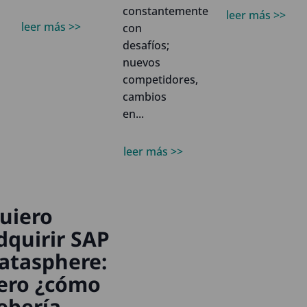
constantemente
leer más >>
leer más >>
con
desafíos;
nuevos
competidores,
cambios
en...
leer más >>
uiero
dquirir SAP
atasphere:
ero ¿cómo
ebería