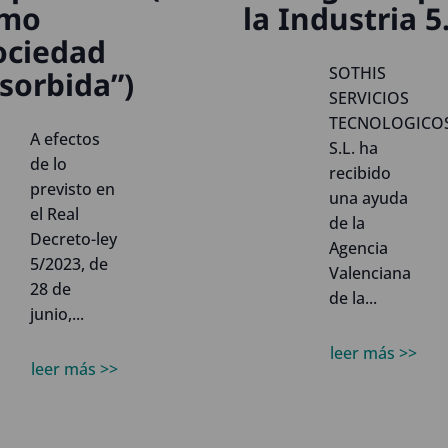
mo
la Industria 5
ociedad
SOTHIS
sorbida”)
SERVICIOS
TECNOLOGICO
A efectos
S.L. ha
de lo
recibido
previsto en
una ayuda
el Real
de la
Decreto-ley
Agencia
5/2023, de
Valenciana
28 de
de la...
junio,...
leer más >>
leer más >>