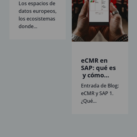
la
Los espacios de
conformidad
datos europeos,
en espacios
los ecosistemas
de datos
donde...
eCMR en
a:
SAP: qué es
y cómo
prepararse
Entrada de Blog:
para la
eCMR y SAP 1.
obligatoriedad
¿Qué...
de 2026 y
convertirla
en una
ventaja
operativa