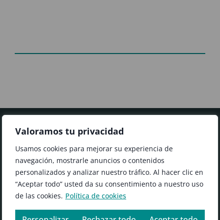
Valoramos tu privacidad
FORMULARIO
Usamos cookies para mejorar su experiencia de
#AgilidadEficiencia
navegación, mostrarle anuncios o contenidos
Contacta con nosotros y descubre cómo
personalizados y analizar nuestro tráfico. Al hacer clic en
podemos ayudarte a impulsar tu negocio
“Aceptar todo” usted da su consentimiento a nuestro uso
para que sea cada vez mejor.
de las cookies.
Política de cookies
Personalizar
Rechazar todo
Aceptar todo