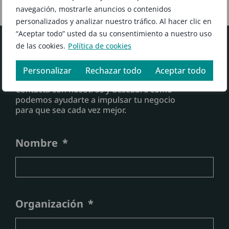
navegación, mostrarle anuncios o contenidos
personalizados y analizar nuestro tráfico. Al hacer clic en
“Aceptar todo” usted da su consentimiento a nuestro uso
de las cookies.
Política de cookies
FORMULARIO
Personalizar
Rechazar todo
Aceptar todo
#AgilidadEficiencia
Contacta con nosotros y descubre cómo
podemos ayudarte a impulsar tu negocio
para que sea cada vez mejor.
Nombre
Organización