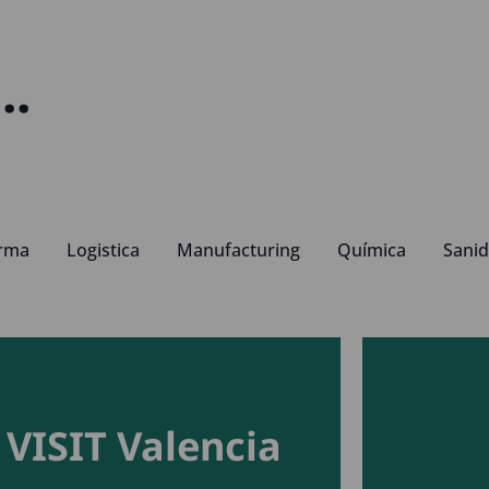
..
rma
Logistica
Manufacturing
Química
Sani
VISIT Valencia