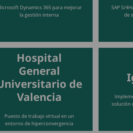
Seguir leyendo
icrosoft Dynamics 365 para mejorar
SAP S/4HA
la gestión interna
de 
Hospital
General
I
Universitario de
Seguir leyendo
Valencia
Impleme
solución 
Puesto de trabajo virtual en un
entorno de hiperconvergencia