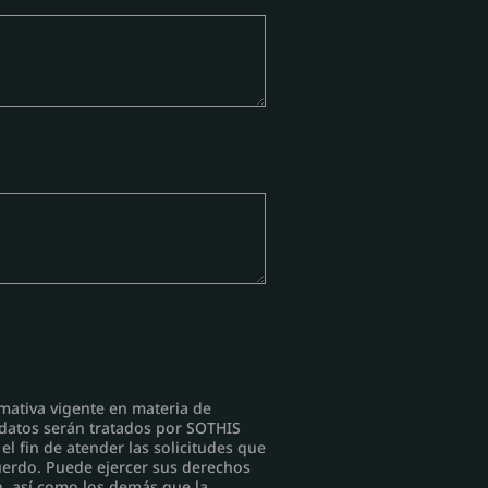
mativa vigente en materia de
 datos serán tratados por SOTHIS
 fin de atender las solicitudes que
uerdo. Puede ejercer sus derechos
ón, así como los demás que la