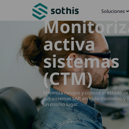
Soluciones
Monitoriz
activa
sistemas
(CTM)
Minimiza riesgos y conoce el estado de
sus sistemas SAP, en todo momento y 
un mismo lugar.