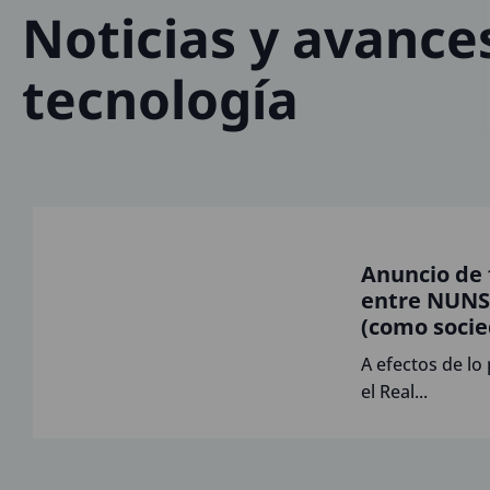
Noticias y avance
tecnología
Anuncio de 
entre NUNS
(como soci
absorbente)
A efectos de lo
SOTHIS
el Real...
TECNOLOGÍ
INFORMACIÓ
Sociedad
Unipersonal