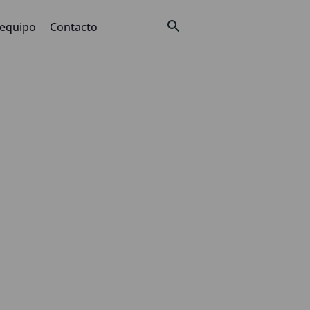
 equipo
Contacto
na nueva
 avanzada
 Hombre-