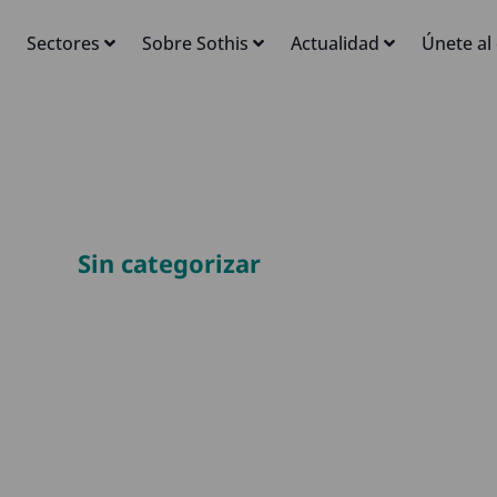
Sectores
Sobre Sothis
Actualidad
Únete al
Sin categorizar
: Desarrollo de u
interoperabilidad
una comunicación