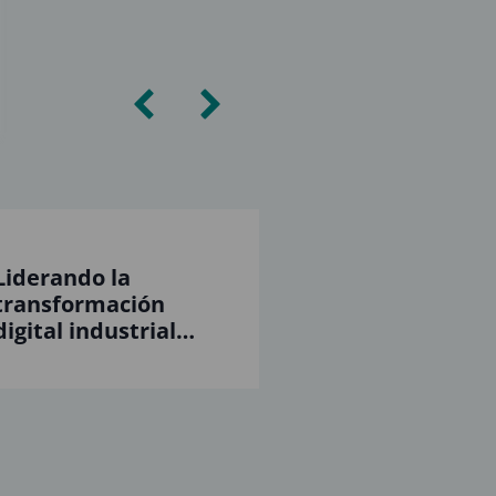
Liderando la
transformación
digital industrial
desde Advanced
Factories 2025