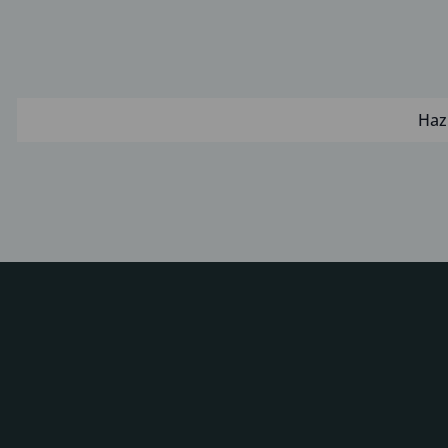
“Sociedad
Absorbida”)
Haz