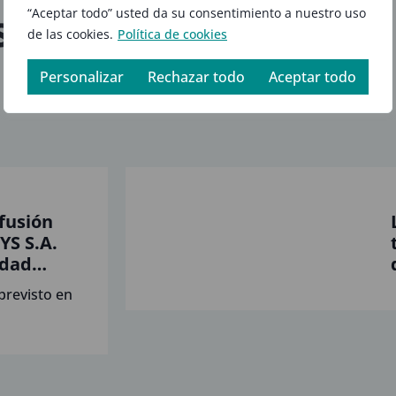
s sobre
“Aceptar todo” usted da su consentimiento a nuestro uso
de las cookies.
Política de cookies
Personalizar
Rechazar todo
Aceptar todo
fusión
YS S.A.
edad
 y
 previsto en
AS DE LA
N, S.L.
 ( como