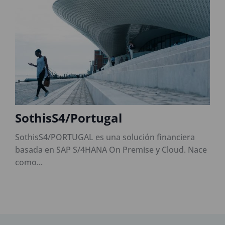
SothisS4/Portugal
SothisS4/PORTUGAL es una solución financiera
S
basada en SAP S/4HANA On Premise y Cloud. Nace
s
como...
d