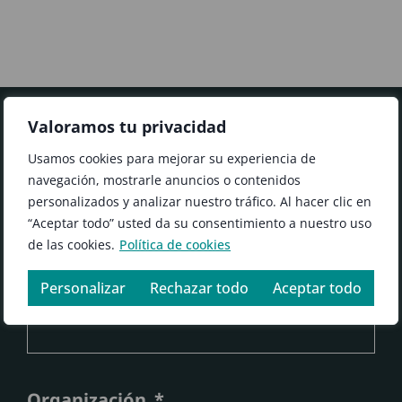
Valoramos tu privacidad
FORMULARIO
Usamos cookies para mejorar su experiencia de
#AgilidadEficiencia
navegación, mostrarle anuncios o contenidos
Contacta con nosotros y descubre cómo
personalizados y analizar nuestro tráfico. Al hacer clic en
podemos ayudarte a impulsar tu negocio
“Aceptar todo” usted da su consentimiento a nuestro uso
para que sea cada vez mejor.
de las cookies.
Política de cookies
Personalizar
Rechazar todo
Aceptar todo
Nombre
Organización