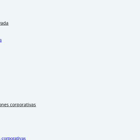
vada
a
ones corporativas
 corporativas