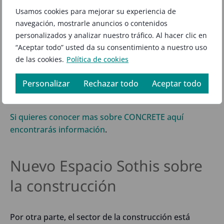
Usamos cookies para mejorar su experiencia de
En definitiva, CONCRETE es el mas potente sistema de
navegación, mostrarle anuncios o contenidos
gestión global basado en SAP que actualmente
personalizados y analizar nuestro tráfico. Al hacer clic en
provee a las empresas del sector construcción de la
“Aceptar todo” usted da su consentimiento a nuestro uso
cobertura y apoyo necesario apara ser mas rentables
de las cookies.
Política de cookies
en sus proyectos y anticiparse en todo momento a
los acontecimientos e imprevistos, manteniendo en
Personalizar
Rechazar todo
Aceptar todo
todo momento el control del negocio.
Si quieres conocer mas sobre CONCRETE aquí
encontrarás información
.
Nuevo Espacio Sothis sobre
la construcción
Por otra parte, el sector de la construcción está