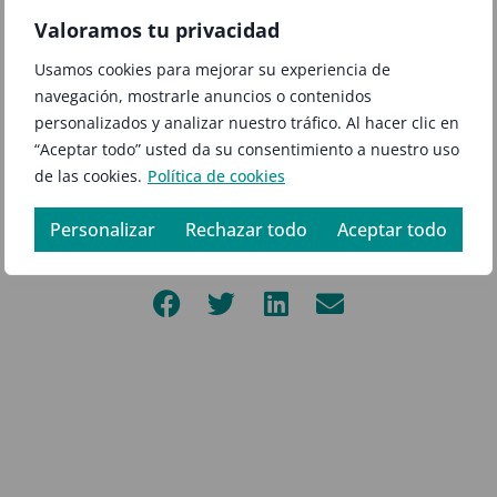
nuestros usuarios en
‘human firewalls
”.
Valoramos tu privacidad
Una excelente jornada en la que se pudo palpar la
Usamos cookies para mejorar su experiencia de
preocupación por parte de todos los profesionales
navegación, mostrarle anuncios o contenidos
de combatir el cibercrimen y los incidentes de
personalizados y analizar nuestro tráfico. Al hacer clic en
seguridad, ya que hoy en día ‘la ciberseguridad es
“Aceptar todo” usted da su consentimiento a nuestro uso
cosa de todos, desde el empleado hasta el directivo’.
de las cookies.
Política de cookies
Personalizar
Rechazar todo
Aceptar todo
COMPARTE