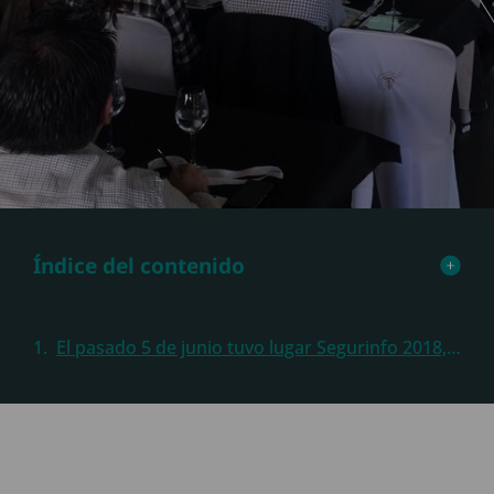
Índice del contenido
El pasado 5 de junio tuvo lugar Segurinfo 2018, donde estuvo presente el equipo de ciberseguridad de Sothis para compartir experiencias y estrategias que ayuden a mejorar la seguridad de nuestros clientes, pero sobre todo para ayudar en la lucha contra el cibercrimen.