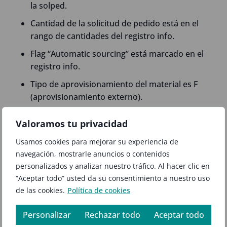
la solped.
Cantidad de la solicitud de pedido está en el
rango de cantidades del registro info.
Flag “Automatic sourcing” está marcado en el
registro info.
Tipo de aprovisionamiento del material es F
(aprovisionamiento externo).
El libro de pedidos ya no será utilizado por el
Valoramos tu privacidad
MRP en S/4 HANA. Si se puede utilizar para
bloquear fuentes de aprovisionamiento o para
Usamos cookies para mejorar su experiencia de
limitar el periodo de validez de algunas de ellas
navegación, mostrarle anuncios o contenidos
(tanto infos, pedidos abiertos o planes de
personalizados y analizar nuestro tráfico. Al hacer clic en
entrega).
“Aceptar todo” usted da su consentimiento a nuestro uso
de las cookies.
Política de cookies
Si tuviéramos varias fuentes de
aprovisionamiento, podremos utilizar la
Personalizar
Rechazar todo
Aceptar todo
regulación por cuotas para priorizar cuál se