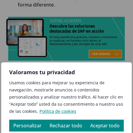
forma diferente.
Valoramos tu privacidad
SAP crece según tus
Usamos cookies para mejorar su experiencia de
necesidades
navegación, mostrarle anuncios o contenidos
personalizados y analizar nuestro tráfico. Al hacer clic en
“Aceptar todo” usted da su consentimiento a nuestro uso
de las cookies.
Política de cookies
Volviendo a la pregunta de si SAP es adecuado o no,
muchos asocian SAP con un portfolio muy grande de
Personalizar
Rechazar todo
Aceptar todo
soluciones que les va a venir grande o van a adquirir