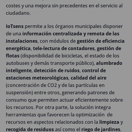
costes y una mejora sin precedentes en el servicio al
ciudadano.
IoTsens
permite a los órganos municipales disponer
de una
información centralizada y remota de las
instalaciones
, con módulos de
gestión de eficiencia
energética
,
tele-lectura de contadores
,
gestión de
flotas
(disponibilidad de bicicletas, el estado de los
autobuses y demás transporte público),
alumbrado
inteligente
,
detección de ruidos
,
control de
estaciones meteorológicas
,
calidad del aire
(concentración de CO2 y de las partículas en
suspensión) entre otros, generando patrones de
consumo que permiten actuar eficientemente sobre
los recursos. Por otra parte, la solución integra
herramientas que favorecen la optimización de
recursos en aspectos relacionados con la
limpieza
y
recogida de residuos
así como el
riego de jardines
.