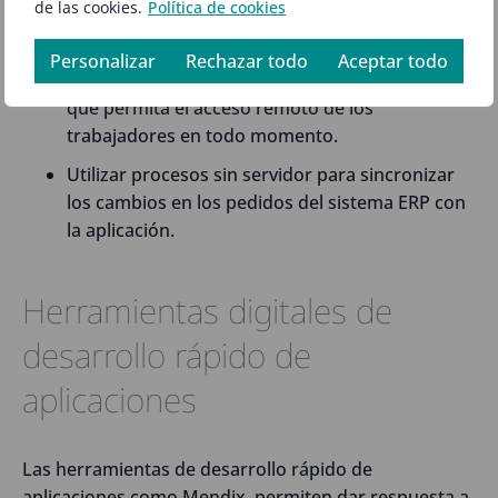
de las cookies.
Política de cookies
trabajo de operarios de planta.
Integrar los datos de inventario del sistema
Personalizar
Rechazar todo
Aceptar todo
central de la compañía en una aplicación móvil
que permita el acceso remoto de los
trabajadores en todo momento.
Utilizar procesos sin servidor para sincronizar
los cambios en los pedidos del sistema ERP con
la aplicación.
Herramientas digitales de
desarrollo rápido de
aplicaciones
Las herramientas de desarrollo rápido de
aplicaciones como Mendix, permiten dar respuesta a