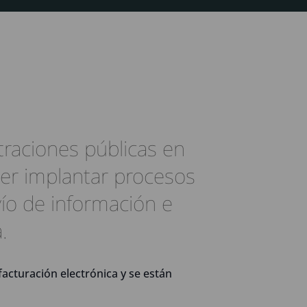
traciones públicas en
er implantar procesos
ío de información e
.
facturación electrónica y se están