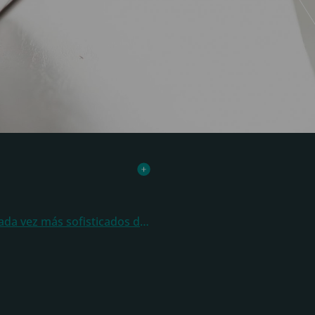
La modernización de las administraciones públicas en muchos países ha permitido poder implantar procesos cada vez más sofisticados de envío de información e incluso de facturación electrónica.