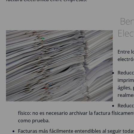
Bene
Elec
Entre l
electró
Reducci
imprimi
ágiles,
realme
Reducc
físico: no es necesario archivar la factura físicame
como prueba.
Facturas más fácilmente entendibles al seguir tod