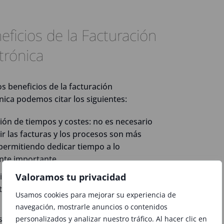
ficios de la Facturación
trónica
os beneficios de la facturación
nica podemos citar los siguientes:
ón de tiempos y costes: no es necesario
r las facturas y los procesos son más
 permitiendo dedicar tiempo a lo
nte importante.
ión de espacios de almacenamiento
Valoramos tu privacidad
nte. El mismo documento digitalizado sirve
Usamos cookies para mejorar su experiencia de
navegación, mostrarle anuncios o contenidos
as las compañías el mismo estándar.
personalizados y analizar nuestro tráfico. Al hacer clic en