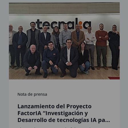
Nota de prensa
Lanzamiento del Proyecto
FactorIA “Investigación y
Desarrollo de tecnologías IA para
dotar de máxima autonomía a la