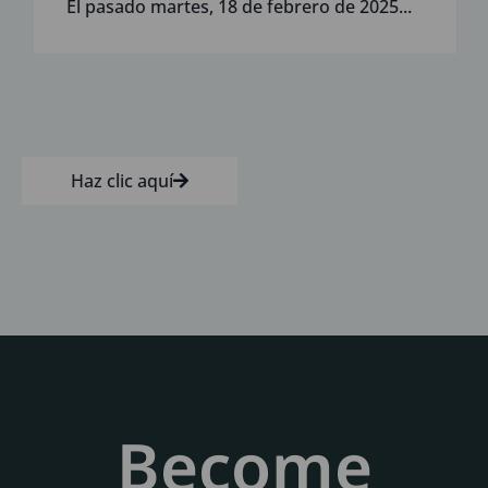
El pasado martes, 18 de febrero de 2025...
fabricación y reparación
mediante procesos DED de
piezas de gran tamaño y de alto
valor añadido”
Haz clic aquí
Become