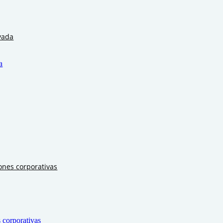
vada
a
ones corporativas
 corporativas