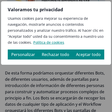
Valoramos tu privacidad
Usamos cookies para mejorar su experiencia de
navegación, mostrarle anuncios o contenidos
personalizados y analizar nuestro tráfico. Al hacer clic en
“Aceptar todo” usted da su consentimiento a nuestro uso
Además también hay que recordar que esta
de las cookies.
Política de cookies
tecnología de los Bots se puede combinar con el
resto de tecnologías que nos ofrece SAP. Por
Personalizar
Rechazar todo
Aceptar todo
ejemplo, un caso muy interesante es combinarla con
los Workflows de SCP (Intelligent BPM).
De esta forma podríamos orquestar diferentes Bots,
de diferentes usuarios, además de pantallas para
introducción de información de diferentes personas
para construir y automatizar procesos complejos de
principio a fin. Los Bots se encargarán de recoger los
datos de cualquier tipo de aplicación y el Workflow
orquestará los diferentes Bots y las pantallas de