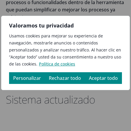
procesos o funcionalidades dentro de la herramienta
que puedan simplificar o mejorar los procesos ya
existentes.
Valoramos tu privacidad
Los beneficios asociados a tener los procesos al día
Usamos cookies para mejorar su experiencia de
son:
navegación, mostrarle anuncios o contenidos
personalizados y analizar nuestro tráfico. Al hacer clic en
Mayor control del sistema
“Aceptar todo” usted da su consentimiento a nuestro uso
Arquitectura óptima sin redundancia de datos
de las cookies.
Política de cookies
Mejora del rendimiento
Personalizar
Rechazar todo
Aceptar todo
Mejora de la usabilidad y experiencia de usuario
Sistema actualizado