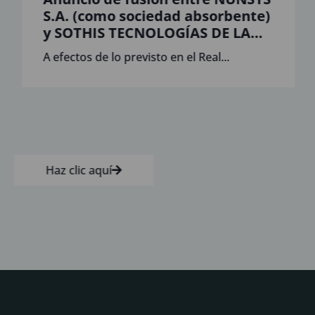
S.A. (como sociedad absorbente)
y SOTHIS TECNOLOGÍAS DE LA
INFORMACIÓN, S.L. Sociedad
A efectos de lo previsto en el Real...
Unipersonal ( como “Sociedad
Absorbida”)
Haz clic aquí