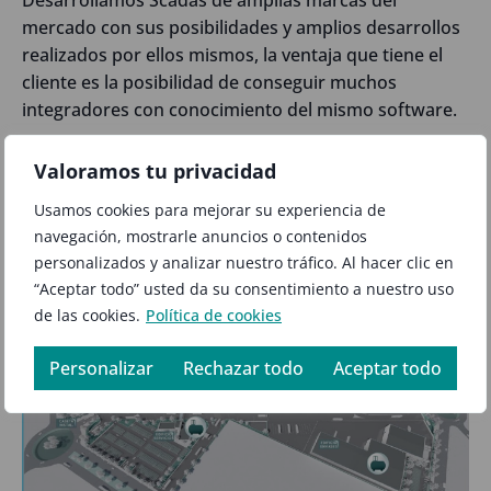
mercado con sus posibilidades y amplios desarrollos
realizados por ellos mismos, la ventaja que tiene el
cliente es la posibilidad de conseguir muchos
integradores con conocimiento del mismo software.
Ejemplo de pantallas realizadas a clientes para
Valoramos tu privacidad
ayudarles en la realización de control y visualización
Usamos cookies para mejorar su experiencia de
de su planta.
navegación, mostrarle anuncios o contenidos
personalizados y analizar nuestro tráfico. Al hacer clic en
“Aceptar todo” usted da su consentimiento a nuestro uso
de las cookies.
Política de cookies
Personalizar
Rechazar todo
Aceptar todo