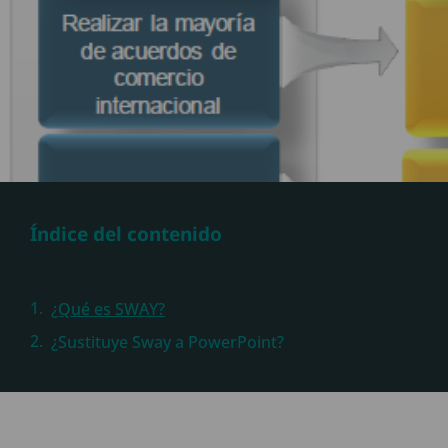
Índice del contenido
¿Qué es SWAY?
¿Sustituye Sway a PowerPoint?