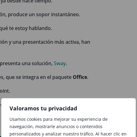
 ya desde hace tiempo.
ón, produce un sopor instantáneo.
 qué te estoy hablando.
ción y una presentación más activa, han
presenta una solución,
Sway
.
s, que se integra en el paquete
Office
.
oint.
esor, consiguiera todo tipo de críticas.
Valoramos tu privacidad
Usamos cookies para mejorar su experiencia de
navegación, mostrarle anuncios o contenidos
personalizados y analizar nuestro tráfico. Al hacer clic en