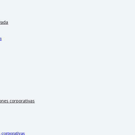
vada
a
ones corporativas
 corporativas