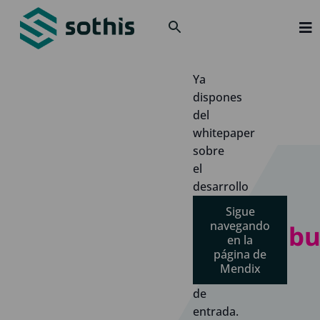
Solu
Ya
dispones
Sect
del
Sobr
whitepaper
sobre
Actu
el
Únet
desarrollo
low
Sigue
Con
code
navegando
¡Enhorabu
en
en la
página de
tu
Mendix
bandeja
de
entrada.