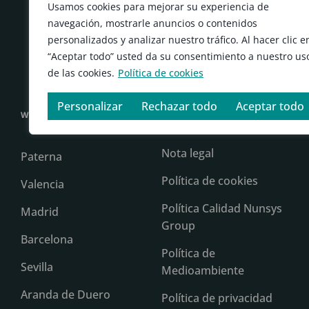
Usamos cookies para mejorar su experiencia de
Construcción
navegación, mostrarle anuncios o contenidos
personalizados y analizar nuestro tráfico. Al hacer clic e
Logística
“Aceptar todo” usted da su consentimiento a nuestro us
Servicios profesionales
de las cookies.
Política de cookies
Personalizar
Rechazar todo
Aceptar todo
WHERE TO FIND US
LEGAL
Nota legal
Paterna
Política de cookies
Valencia
Política Calidad Nunsys
Madrid
Group
Barcelona
Política de
Sevilla
Medioambiente
Aranda de Duero
Política de privacidad