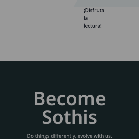
¡Disfruta
la
lectura!
Become
Sothis
Do things differently, evolve with us.