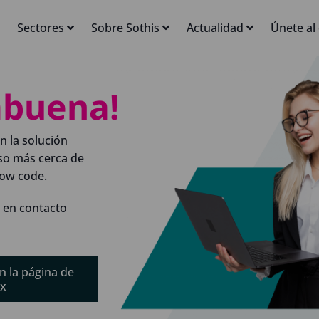
Sectores
Sobre Sothis
Actualidad
Únete al
abuena!
n la solución
so más cerca de
low code.
 en contacto
n la página de
x