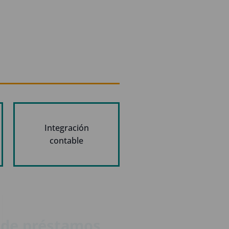
Integración
contable
 de préstamos,