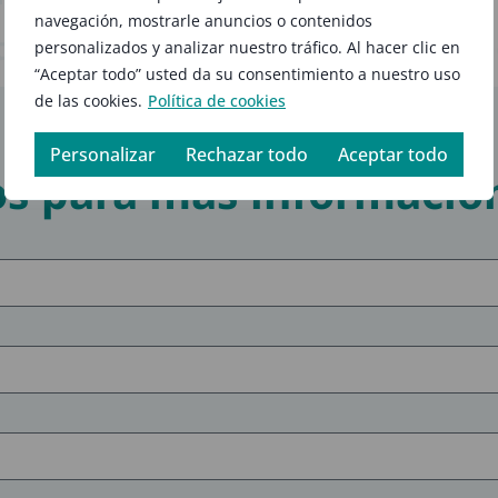
navegación, mostrarle anuncios o contenidos
tegración contable de los mis
personalizados y analizar nuestro tráfico. Al hacer clic en
“Aceptar todo” usted da su consentimiento a nuestro uso
de las cookies.
Política de cookies
Personalizar
Rechazar todo
Aceptar todo
s para más informació