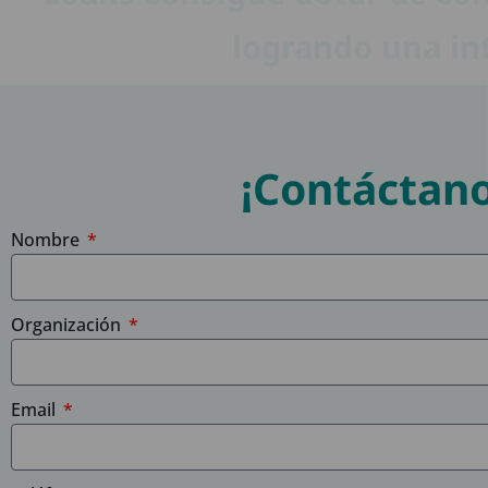
logrando una in
¡Contáctano
Nombre
Organización
Email