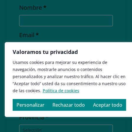
Nombre
*
Email
*
Valoramos tu privacidad
Empresa
*
Usamos cookies para mejorar su experiencia de
navegación, mostrarle anuncios o contenidos
personalizados y analizar nuestro tráfico. Al hacer clic en
“Aceptar todo” usted da su consentimiento a nuestro uso
Cargo
*
de las cookies.
Política de cookies
Personalizar
Rechazar todo
Aceptar todo
Provincia
*