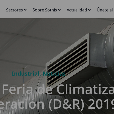
Sectores
Sobre Sothis
Actualidad
Únete al
Industrial
,
Noticias
 Feria de Climatiz
eración (D&R) 201