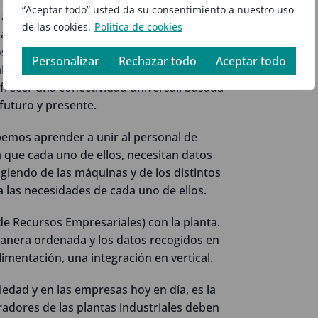
“Aceptar todo” usted da su consentimiento a nuestro uso
 adelante, con sistemas que puedan estar
de las cookies.
Política de cookies
ad integrado, sistemas capaces de
sos, ya estamos hablando de grupos que
Personalizar
Rechazar todo
Aceptar todo
les, que requieran tecnología OPC UA
ofrecer una conectividad universal, basada
futuro y presente.
emos aprender a unir al personal de
 que cada uno de ellos, necesitan datos
giendo de las máquinas y de los distintos
 las necesidades de cada uno de ellos.
 de Recursos Empresariales) con la planta.
 manera ordenada y los datos recogidos en
imentación, una integración en vertical.
edad y en las empresas hoy en día, es la
radores de las plantas industriales deben