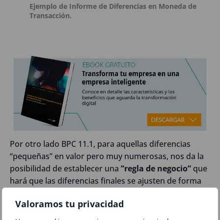
Ejemplo de Informe de Diferencias en Moneda de
Transacción.
Por otro lado BPC 11.1, para aquellas diferencias
“pequeñas” en valor pero muy numerosas, nos da la
posibilidad de establecer una
”regla de negocio”
que
hará que las diferencias finales se ajusten de forma
automática dando la razón al vendedor, o al
Valoramos tu privacidad
comprador, o al de mayor importe, o…..