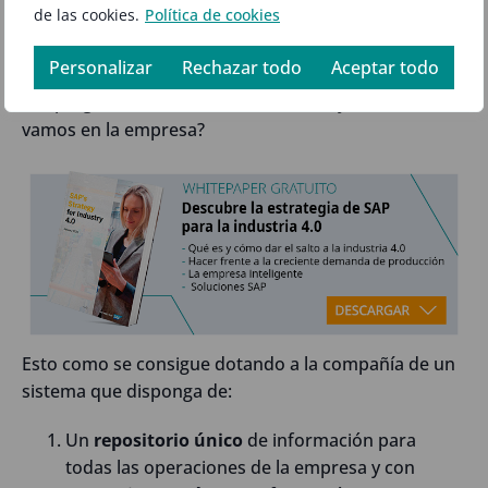
de las cookies.
Política de cookies
y que el CEO de la compañía pueda tener la
información de todas las áreas de forma ordenada,
Personalizar
Rechazar todo
Aceptar todo
coordinada, y agrupada para poder contestar el CFO
a la pregunta del CEO de ¿a cierre de ayer dime como
vamos en la empresa?
Esto como se consigue dotando a la compañía de un
sistema que disponga de:
Un
repositorio único
de información para
todas las operaciones de la empresa y con