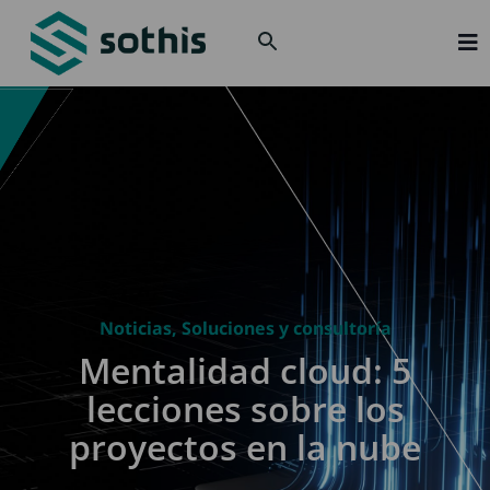
Solu
Sect
Sobr
Actu
Únet
Con
Noticias
,
Soluciones y consultoría
Mentalidad cloud: 5
lecciones sobre los
proyectos en la nube