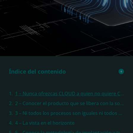
Índice del contenido
1 – Nunca ofrezcas CLOUD a quien no quiere CLOUD
2 – Conocer el producto que se libera con la solución cloud es esencial
3 – Ni todos los procesos son iguales ni todos aportan igual
4 – La vista en el horizonte
5 – Conoce la metodología de implantación y trabaja codo a codo con SAP