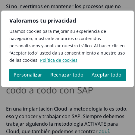
Si no invertimos en mantener los procesos que no
nos aportan podemos invertir en integrar cosas que
Valoramos tu privacidad
sí lo hacen- ¿Qué tal machine learning?¿O análisis
predictivo?¿O nuevos KPI? Por cierto, estos últimos,
Usamos cookies para mejorar su experiencia de
así como multitud de informes, se pueden crear de
navegación, mostrarle anuncios o contenidos
forma sencilla mediante las CDS (Core Data Services).
personalizados y analizar nuestro tráfico. Al hacer clic en
“Aceptar todo” usted da su consentimiento a nuestro uso
de las cookies.
Política de cookies
5 – Conoce la metodología
Personalizar
Rechazar todo
Aceptar todo
de implantación y trabaja
codo a codo con SAP
En una implantación Cloud la metodología lo es todo,
eso y conocer y trabajar con SAP. Siempre debemos
trabajar siguiendo la metodología ACTIVATE para
Cloud, que también podemos encontrar
aquí
.