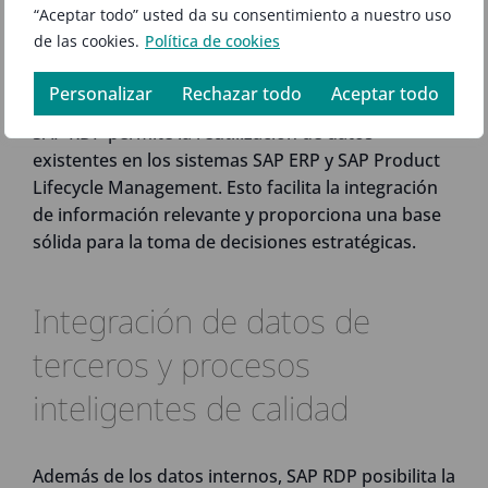
Product Lifecycle
“Aceptar todo” usted da su consentimiento a nuestro uso
de las cookies.
Política de cookies
Management
Personalizar
Rechazar todo
Aceptar todo
SAP RDP permite la reutilización de datos
existentes en los sistemas SAP ERP y SAP Product
Lifecycle Management. Esto facilita la integración
de información relevante y proporciona una base
sólida para la toma de decisiones estratégicas.
Integración de datos de
terceros y procesos
inteligentes de calidad
Además de los datos internos, SAP RDP posibilita la