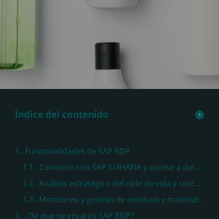
Índice del contenido
Funcionalidades de SAP RDP
Conexión con SAP S/4HANA y acceso a datos empresariales
Análisis estratégico del ciclo de vida y costos de productos
Monitoreo y gestión de residuos y materiales sostenibles
¿De que se encarga SAP RDP?