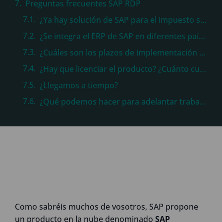
Preguntas frecuentes SAP RDP
¿Ya hay solución de SAP para el impuesto sobre envases de plástico no reutilizables?
¿Se integra el ERP de SAP en diferentes países?
¿Cuáles son los plazos de implementación y que factores influyen en ello?
¿Hay que licenciar el producto? ¿Cuánto cuestan las licencias de SAP y en qué se basa la métrica de licenciamiento?
¿Llegamos a tiempo?
¿Qué podemos hacer para adelantar trabajo con el impuesto sobre envases de plástico no reutilizables?
Como sabréis muchos de vosotros, SAP propone
un producto en la nube denominado
SAP