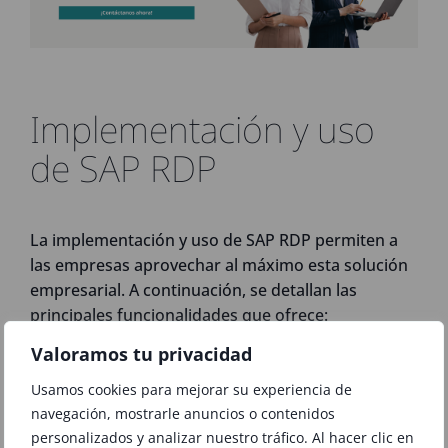
Implementación y uso
de SAP RDP
La implementación y uso de SAP RDP permiten a
las empresas aprovechar al máximo esta solución
empresarial. A continuación, se detallan las
principales funcionalidades que ofrece:
Valoramos tu privacidad
Reutilización de datos
Usamos cookies para mejorar su experiencia de
navegación, mostrarle anuncios o contenidos
existentes en SAP ERP y SAP
personalizados y analizar nuestro tráfico. Al hacer clic en