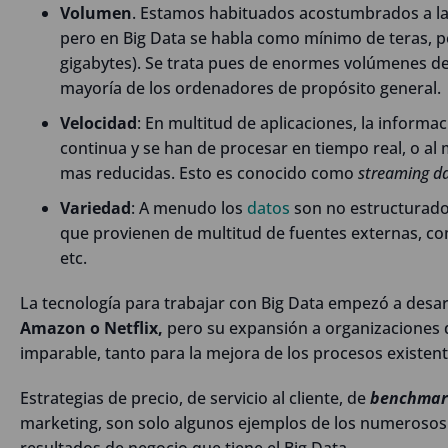
Volumen
. Estamos habituados acostumbrados a la
pero en Big Data se habla como mínimo de teras, pe
gigabytes). Se trata pues de enormes volúmenes de 
mayoría de los ordenadores de propósito general.
Velocidad
: En multitud de aplicaciones, la informa
continua y se han de procesar en tiempo real, o a
mas reducidas. Esto es conocido como
streaming d
Variedad
: A menudo los
datos
son no estructurados
que provienen de multitud de fuentes externas, co
etc.
La tecnología para trabajar con Big Data empezó a des
Amazon o Netflix,
pero su expansión a organizaciones 
imparable, tanto para la mejora de los procesos existen
Estrategias de precio, de servicio al cliente, de
benchmar
marketing, son solo algunos ejemplos de los numerosos 
resultados de negocio que tiene el Big Data.