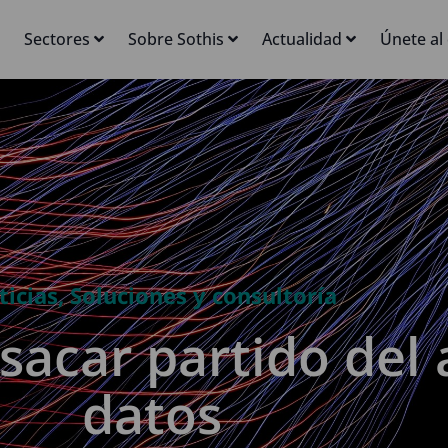
Sectores
Sobre Sothis
Actualidad
Únete al
ticias
,
Soluciones y consultoría
sacar partido del 
datos