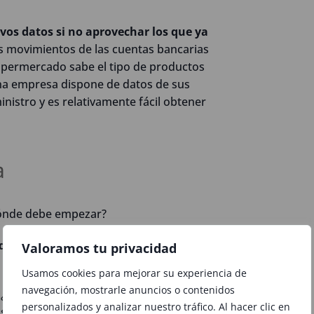
vos datos si no aprovechar los que ya
os movimientos de las cuentas bancarias
 supermercado sabe el tipo de productos
Una empresa dispone de datos de sus
nistro y es relativamente fácil obtener
a
 dónde debe empezar?
decisión estratégica
y debe estar
Valoramos tu privacidad
Usamos cookies para mejorar su experiencia de
navegación, mostrarle anuncios o contenidos
 ¿Qué queremos hacer con ellos? ¿Para
personalizados y analizar nuestro tráfico. Al hacer clic en
s?