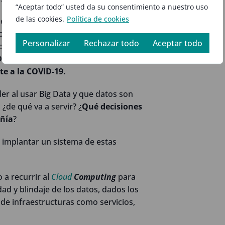
“Aceptar todo” usted da su consentimiento a nuestro uso
de las cookies.
Política de cookies
esfuerzos por incorporar Big Data y
odavía no tiene claras sus estrategias, a
Personalizar
Rechazar todo
Aceptar todo
nología en la lucha sanitaria contra la
Data se ha convertido en el impulsor de
te a la COVID-19.
r al usar Big Data y que datos son
 ¿de qué va a servir? ¿
Qué decisiones
ñía
?
 implantar un sistema de estas
o a recurrir al
Cloud
Computing
para
idad y blindaje de los datos, dados los
de infraestructuras como servicios,